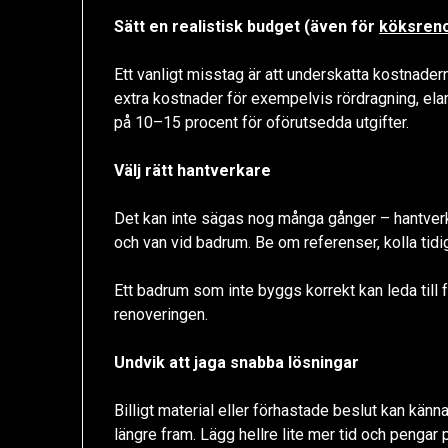
Sätt en realistisk budget (även för
köksren
Ett vanligt misstag är att underskatta kostnade
extra kostnader för exempelvis rördragning, elarb
på 10–15 procent för oförutsedda utgifter.
Välj rätt hantverkare
Det kan inte sägas nog många gånger – hantverka
och van vid badrum. Be om referenser, kolla tidigar
Ett badrum som inte byggs korrekt kan leda till fu
renoveringen.
Undvik att jaga snabba lösningar
Billigt material eller förhastade beslut kan kän
längre fram. Lägg hellre lite mer tid och pengar p