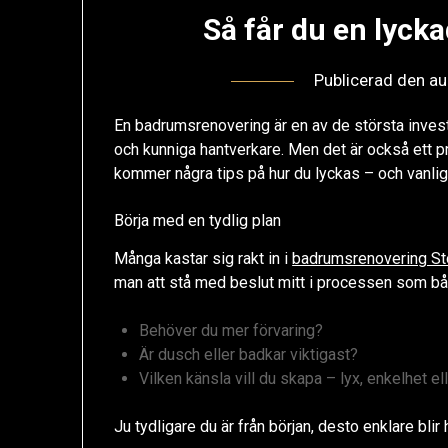
Så får du en lyc
Publicerad den
au
En badrumsrenovering är en av de största invest
och kunniga hantverkare. Men det är också ett pr
kommer några tips på hur du lyckas – och vanlig
Börja med en tydlig plan
Många kastar sig rakt in i
badrumsrenovering S
man att stå med beslut mitt i processen som båd
Behöver du mer förvaring?
Är dusch eller badkar viktigast?
Vilken känsla vill du skapa – lyx, enkelhet el
Ju tydligare du är från början, desto enklare bli