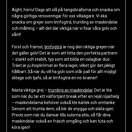
Aight, hörru! Dags att slå på tangobrallorna och snacka om
några göttiga renoveringar för oss villaägare. Vi ska
snacka om grejer som limfogträ, trumling av maskindelar
och målning – allt det där viktiga när vi fixar våra golv och
sånt!
Först och främst,
limfogträ
är nog den riktiga grejen när
det gäller golv! Det är som att hitta den perfekta partnern
– starkt och stabilt, typ som att bilda en oslagbar duo.
Träet är ju ihoplimmat av flera lager, vilket gör det jäkligt
hållbart. Så när du vill ha golv som står pall för allt möjligt
slitage och tjafs, så är limfogträ en no-brainer!
Nästa viktiga grej –
trumling av maskindelar
. Det är lite
som när du tar ett välförtjänt break efter en rejäl röjarhelg
– maskindelarna behöver också lite kärlek och omtanke.
Genom att trumla dem, så blir de snygga och släta igen.
Precis som när du dansar tills sulorna slits, så får dina
maskindelar också en fräsch omgång och kan tuta och
köra igen!