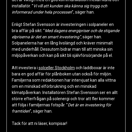
installatör. ”
Vi vill att kunden ska känna sig trygg och
informerad under hela processen
”, säger han.
Enligt Stefan Svensson är investeringen i solpaneler en
bra affär på sikt. ”
Med dagens energipriser och de stigande
elpriserna är det en smart investering”,
säger han.
Solpanelerna har en lång livslängd och kräver minimalt
med underhåll. Dessutom bidrar man till att minska sin
miljöpåverkan och kan på sikt bli självförsörjande på el.
Att investera i
solceller Stockholm
och laddboxar är inte
bara en god affär för plånboken utan också för miljön.
Familjerna som redaktionen har intervjuat kan alla vittna
om en minskad elförbrukning och en minskad
klimatpåverkan. Installatören Stefan Svensson ser en allt
större efterfrågan på solenergi och tror att fler kommer
att följa i familjernas fotspår. ”
Det är en investering för
framtiden
”, säger han.
Tack för att ni läser, kompisar!