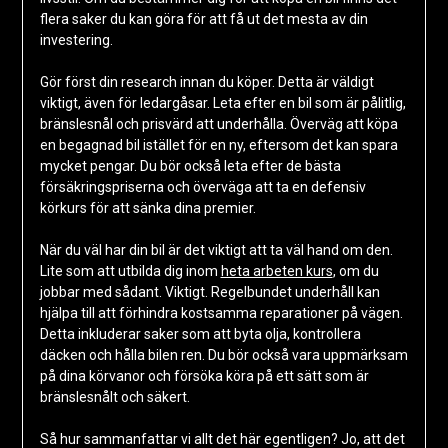
flera saker du kan göra för att få ut det mesta av din
investering.
Gör först din research innan du köper. Detta är väldigt
viktigt, även för ledargåsar. Leta efter en bil som är pålitlig,
bränslesnål och prisvärd att underhålla. Överväg att köpa
en begagnad bil istället för en ny, eftersom det kan spara
mycket pengar. Du bör också leta efter de bästa
försäkringspriserna och överväga att ta en defensiv
körkurs för att sänka dina premier.
När du väl har din bil är det viktigt att ta väl hand om den.
Lite som att utbilda dig inom
heta arbeten kurs
, om du
jobbar med sådant. Viktigt. Regelbundet underhåll kan
hjälpa till att förhindra kostsamma reparationer på vägen.
Detta inkluderar saker som att byta olja, kontrollera
däcken och hålla bilen ren. Du bör också vara uppmärksam
på dina körvanor och försöka köra på ett sätt som är
bränslesnålt och säkert.
Så hur sammanfattar vi allt det här egentligen? Jo, att det