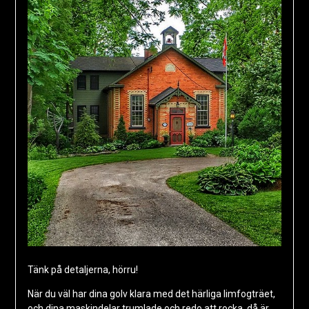
Tänk på detaljerna, hörru!
När du väl har dina golv klara med det härliga limfogträet,
och dina maskindelar trumlade och redo att rocka, då är