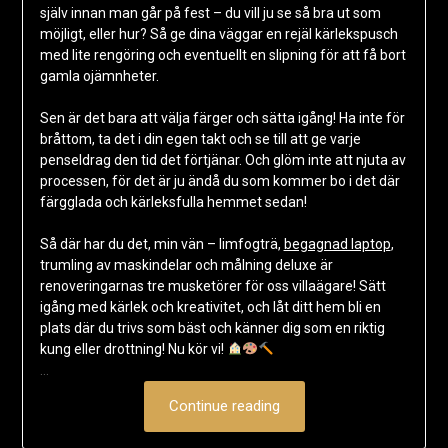
själv innan man går på fest – du vill ju se så bra ut som
möjligt, eller hur? Så ge dina väggar en rejäl kärlekspusch
med lite rengöring och eventuellt en slipning för att få bort
gamla ojämnheter.
Sen är det bara att välja färger och sätta igång! Ha inte för
bråttom, ta det i din egen takt och se till att ge varje
penseldrag den tid det förtjänar. Och glöm inte att njuta av
processen, för det är ju ändå du som kommer bo i det där
färgglada och kärleksfulla hemmet sedan!
Så där har du det, min vän – limfogträ,
begagnad laptop
,
trumling av maskindelar och målning deluxe är
renoveringarnas tre musketörer för oss villaägare! Sätt
igång med kärlek och kreativitet, och låt ditt hem bli en
plats där du trivs som bäst och känner dig som en riktig
kung eller drottning! Nu kör vi!
…
Continue reading