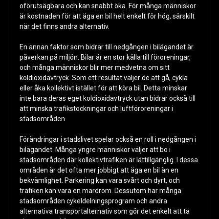
oförutsägbara och kan snabbt öka. För många människor
är kostnaden för att äga en bil helt enkelt för hög, särskilt
när det finns andra alternativ.
En annan faktor som bidrar till nedgången i bilägandet är
påverkan på miljön. Bilar är en stor källa till föroreningar,
och många människor blir mer medvetna om sitt
koldioxidavtryck. Som ett resultat väljer de att gå, cykla
eller åka kollektivt istället för att köra bil. Detta minskar
inte bara deras eget koldioxidavtryck utan bidrar också till
att minska trafikstockningar och luftföroreningar i
stadsområden.
Förändringar i stadslivet spelar också en roll i nedgången i
bilägandet. Många yngre människor väljer att bo i
stadsområden där kollektivtrafiken är lättillgänglig. I dessa
områden är det ofta mer jobbigt att äga en bil än en
bekvämlighet. Parkering kan vara svårt och dyrt, och
trafiken kan vara en mardröm. Dessutom har många
stadsområden cykeldelningsprogram och andra
alternativa transportalternativ som gör det enkelt att ta