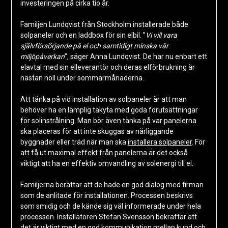
investeringen på cirka tio år.
Familjen Lundqvist från Stockholm installerade både
solpaneler och en laddbox för sin elbil. ”
Vi vill vara
självförsörjande på el och samtidigt minska vår
miljöpåverkan
”, säger Anna Lundqvist. De har nu enbart ett
elavtal med sin elleverantör och deras elförbrukning är
nästan noll under sommarmånaderna.
Att tänka på vid installation av solpaneler är att man
behöver ha en lämplig takyta med goda förutsättningar
för solinstrålning. Man bör även tänka på var panelerna
ska placeras för att inte skuggas av närliggande
byggnader eller träd när man ska
installera solpaneler
. För
att få ut maximal effekt från panelerna är det också
viktigt att ha en effektiv omvandling av solenergi till el.
Familjerna berättar att de hade en god dialog med firman
som de anlitade för installationen. Processen beskrivs
som smidig och de kände sig väl informerade under hela
processen. Installatören Stefan Svensson bekräftar att
det är viktigt med en god kommunikation mellan kund och