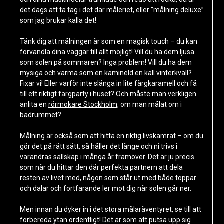
det dags att ta tag i det där måleriet, eller ”målning deluxe”
som jag brukar kalla det!
Tänk dig att målningen är som en magisk touch – du kan
förvandla dina väggar till allt möjligt! Vill du ha dem ljusa
som solen på sommaren? Inga problem! Vill du ha dem
mysiga och varma som en kamineld en kall vinterkväll?
Fixar vi! Eller varför inte slänga in lite färgkaramell och få
till ett riktigt färgparty i huset? Och måste man verkligen
anlita en
rörmokare Stockholm
, om man målat om i
badrummet?
Målning är också som att hitta en riktig livskamrat – om du
gör det på rätt sätt, så håller det länge och ni trivs i
varandras sällskap i många år framöver. Det är ju precis
som när du hittar den där perfekta partnern att dela
resten av livet med, någon som står ut med både toppar
och dalar och fortfarande ler mot dig när solen går ner.
Men innan du dyker in i det stora målaräventyret, se till att
förbereda ytan ordentligt! Det är som att putsa upp sig