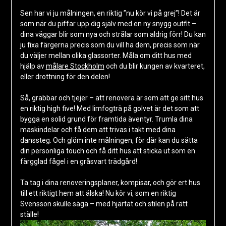
Sen har vi ju målningen, en riktig ”nu kör vi på grej”! Det är
som när du piffar upp dig själv med en ny snygg outfit –
dina väggar blir som nya och strålar som aldrig förr! Du kan
ju fixa färgerna precis som du vill ha dem, precis som när
du väljer mellan olika glassorter. Måla om ditt hus med
hjälp av
målare Stockholm
och du blir kungen av kvarteret,
eller drottning för den delen!
Så, grabbar och tjejer – att renovera är som att ge sitt hus
en riktig high five! Med limfogträ på golvet är det som att
bygga en solid grund för framtida äventyr. Trumla dina
maskindelar och få dem att trivas i takt med dina
danssteg. Och glöm inte målningen, för där kan du sätta
din personliga touch och få ditt hus att sticka ut som en
färgglad fågel i en gråsvart trädgård!
Ta tag i dina renoveringsplaner, kompisar, och gör ert hus
till ett riktigt hem att älska! Nu kör vi, som en riktig
Svensson skulle säga – med hjärtat och stilen på rätt
ställe!