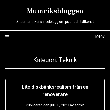
Hoppa
Mumriksbloggen
till
innehåll
Snusmumrikens incelblogg om pipor och tältkonst
Meny
Kategori:
Teknik
Lite diskbänksrealism från en
renoverare
Publicerad den
juli 30, 2023
av
admin