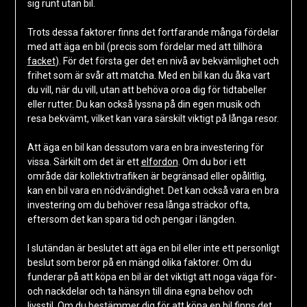
sig runt utan bil.
Trots dessa faktorer finns det fortfarande många fördelar
med att äga en bil (precis som fördelar med att tillhöra
facket
). För det första ger det en nivå av bekvämlighet och
frihet som är svår att matcha. Med en bil kan du åka vart
du vill, när du vill, utan att behöva oroa dig för tidtabeller
eller rutter. Du kan också lyssna på din egen musik och
resa bekvämt, vilket kan vara särskilt viktigt på långa resor.
Att äga en bil kan dessutom vara en bra investering för
vissa. Särkilt om det är ett
elfordon
. Om du bor i ett
område där kollektivtrafiken är begränsad eller opålitlig,
kan en bil vara en nödvändighet. Det kan också vara en bra
investering om du behöver resa långa sträckor ofta,
eftersom det kan spara tid och pengar i längden.
I slutändan är beslutet att äga en bil eller inte ett personligt
beslut som beror på en mängd olika faktorer. Om du
funderar på att köpa en bil är det viktigt att noga väga för-
och nackdelar och ta hänsyn till dina egna behov och
livsstil. Om du bestämmer dig för att köpa en bil finns det