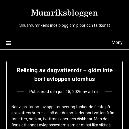
Hoppa
Mumriksbloggen
till
innehåll
Snusmumrikens incelblogg om pipor och tältkonst
Meny
Relining av dagvattenrör – glöm inte
bort avloppen utomhus
Publicerad den
juni 18, 2026
av
admin
När vi pratar om avloppsrenovering tänker de flesta på
spillvattenrören – alltså de rör som leder bort vatten från
toaletter, badkar, tvättmaskiner och diskhoar. Men det
finns ett annat avloppssystem som är minst lika viktigt: