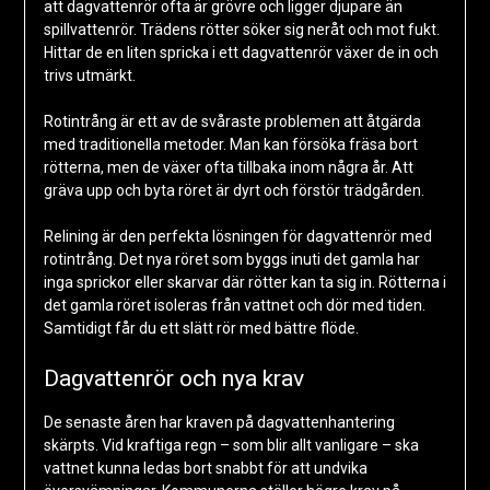
att dagvattenrör ofta är grövre och ligger djupare än
spillvattenrör. Trädens rötter söker sig neråt och mot fukt.
Hittar de en liten spricka i ett dagvattenrör växer de in och
trivs utmärkt.
Rotintrång är ett av de svåraste problemen att åtgärda
med traditionella metoder. Man kan försöka fräsa bort
rötterna, men de växer ofta tillbaka inom några år. Att
gräva upp och byta röret är dyrt och förstör trädgården.
Relining är den perfekta lösningen för dagvattenrör med
rotintrång. Det nya röret som byggs inuti det gamla har
inga sprickor eller skarvar där rötter kan ta sig in. Rötterna i
det gamla röret isoleras från vattnet och dör med tiden.
Samtidigt får du ett slätt rör med bättre flöde.
Dagvattenrör och nya krav
De senaste åren har kraven på dagvattenhantering
skärpts. Vid kraftiga regn – som blir allt vanligare – ska
vattnet kunna ledas bort snabbt för att undvika