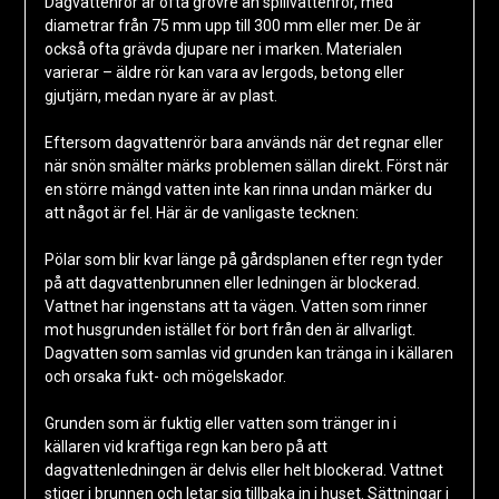
Dagvattenrör är ofta grövre än spillvattenrör, med
diametrar från 75 mm upp till 300 mm eller mer. De är
också ofta grävda djupare ner i marken. Materialen
varierar – äldre rör kan vara av lergods, betong eller
gjutjärn, medan nyare är av plast.
Eftersom dagvattenrör bara används när det regnar eller
när snön smälter märks problemen sällan direkt. Först när
en större mängd vatten inte kan rinna undan märker du
att något är fel. Här är de vanligaste tecknen:
Pölar som blir kvar länge på gårdsplanen efter regn tyder
på att dagvattenbrunnen eller ledningen är blockerad.
Vattnet har ingenstans att ta vägen. Vatten som rinner
mot husgrunden istället för bort från den är allvarligt.
Dagvatten som samlas vid grunden kan tränga in i källaren
och orsaka fukt- och mögelskador.
Grunden som är fuktig eller vatten som tränger in i
källaren vid kraftiga regn kan bero på att
dagvattenledningen är delvis eller helt blockerad. Vattnet
stiger i brunnen och letar sig tillbaka in i huset. Sättningar i