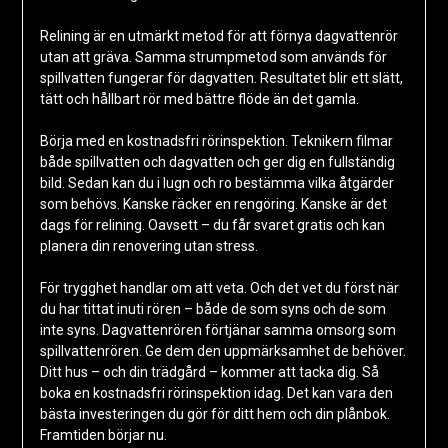
Relining är en utmärkt metod för att förnya dagvattenrör
utan att gräva. Samma strumpmetod som används för
spillvatten fungerar för dagvatten. Resultatet blir ett slätt,
tätt och hållbart rör med bättre flöde än det gamla.
Börja med en kostnadsfri rörinspektion. Teknikern filmar
både spillvatten och dagvatten och ger dig en fullständig
bild. Sedan kan du i lugn och ro bestämma vilka åtgärder
som behövs. Kanske räcker en rengöring. Kanske är det
dags för relining. Oavsett – du får svaret gratis och kan
planera din renovering utan stress.
För trygghet handlar om att veta. Och det vet du först när
du har tittat inuti rören – både de som syns och de som
inte syns. Dagvattenrören förtjänar samma omsorg som
spillvattenrören. Ge dem den uppmärksamhet de behöver.
Ditt hus – och din trädgård – kommer att tacka dig. Så
boka en kostnadsfri rörinspektion idag. Det kan vara den
bästa investeringen du gör för ditt hem och din plånbok.
Framtiden börjar nu.