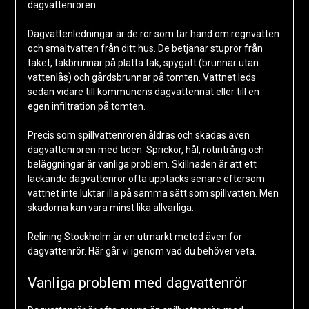
dagvattenrören.
Dagvattenledningar är de rör som tar hand om regnvatten
och smältvatten från ditt hus. De betjänar stuprör från
taket, takbrunnar på platta tak, spygatt (brunnar utan
vattenlås) och gårdsbrunnar på tomten. Vattnet leds
sedan vidare till kommunens dagvattennät eller till en
egen infiltration på tomten.
Precis som spillvattenrören åldras och skadas även
dagvattenrören med tiden. Sprickor, hål, rotintrång och
beläggningar är vanliga problem. Skillnaden är att ett
läckande dagvattenrör ofta upptäcks senare eftersom
vattnet inte luktar illa på samma sätt som spillvatten. Men
skadorna kan vara minst lika allvarliga.
Relining Stockholm
är en utmärkt metod även för
dagvattenrör. Här går vi igenom vad du behöver veta.
Vanliga problem med dagvattenrör