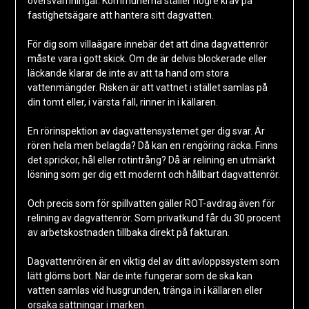
översvämningar. Kommunerna ställer högre krav på
fastighetsägare att hantera sitt dagvatten.
För dig som villaägare innebär det att dina dagvattenrör
måste vara i gott skick. Om de är delvis blockerade eller
läckande klarar de inte av att ta hand om stora
vattenmängder. Risken är att vattnet i stället samlas på
din tomt eller, i värsta fall, rinner in i källaren.
En rörinspektion av dagvattensystemet ger dig svar. Är
rören hela men belagda? Då kan en rengöring räcka. Finns
det sprickor, hål eller rotintrång? Då är relining en utmärkt
lösning som ger dig ett modernt och hållbart dagvattenrör.
Och precis som för spillvatten gäller ROT-avdrag även för
relining av dagvattenrör. Som privatkund får du 30 procent
av arbetskostnaden tillbaka direkt på fakturan.
Dagvattenrören är en viktig del av ditt avloppssystem som
lätt glöms bort. När de inte fungerar som de ska kan
vatten samlas vid husgrunden, tränga in i källaren eller
orsaka sättningar i marken.