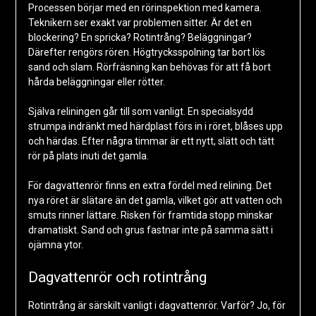
Processen börjar med en rörinspektion med kamera.
Teknikern ser exakt var problemen sitter. Är det en
blockering? En spricka? Rotintrång? Beläggningar?
Därefter rengörs rören. Högtrycksspolning tar bort lös
sand och slam. Rörfräsning kan behövas för att få bort
hårda beläggningar eller rötter.
Själva reliningen går till som vanligt. En specialsydd
strumpa indränkt med härdplast förs in i röret, blåses upp
och härdas. Efter några timmar är ett nytt, slätt och tätt
rör på plats inuti det gamla.
För dagvattenrör finns en extra fördel med relining. Det
nya röret är slätare än det gamla, vilket gör att vatten och
smuts rinner lättare. Risken för framtida stopp minskar
dramatiskt. Sand och grus fastnar inte på samma sätt i
ojämna ytor.
Dagvattenrör och rotintrång
Rotintrång är särskilt vanligt i dagvattenrör. Varför? Jo, för