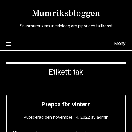
Hoppa
Mumriksbloggen
till
innehåll
Snusmumrikens incelblogg om pipor och tältkonst
Meny
Etikett:
tak
Preppa för vintern
Publicerad den
november 14, 2022
av
admin