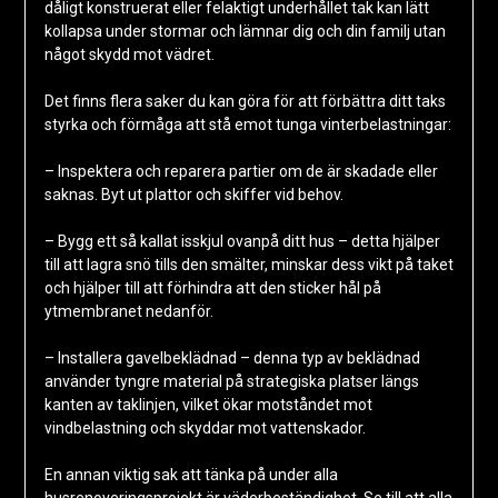
dåligt konstruerat eller felaktigt underhållet tak kan lätt
kollapsa under stormar och lämnar dig och din familj utan
något skydd mot vädret.
Det finns flera saker du kan göra för att förbättra ditt taks
styrka och förmåga att stå emot tunga vinterbelastningar:
– Inspektera och reparera partier om de är skadade eller
saknas. Byt ut plattor och skiffer vid behov.
– Bygg ett så kallat isskjul ovanpå ditt hus – detta hjälper
till att lagra snö tills den smälter, minskar dess vikt på taket
och hjälper till att förhindra att den sticker hål på
ytmembranet nedanför.
– Installera gavelbeklädnad – denna typ av beklädnad
använder tyngre material på strategiska platser längs
kanten av taklinjen, vilket ökar motståndet mot
vindbelastning och skyddar mot vattenskador.
En annan viktig sak att tänka på under alla