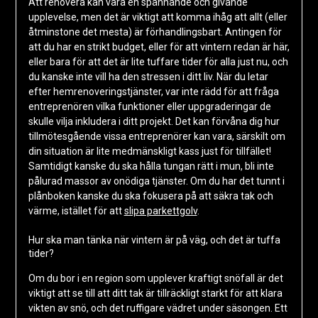
Att renovera kan vara en spännande och givande
upplevelse, men det är viktigt att komma ihåg att allt (eller
åtminstone det mesta) är förhandlingsbart. Antingen för
att du har en strikt budget, eller för att vintern redan är här,
eller bara för att det är lite tuffare tider för alla just nu, och
du kanske inte vill ha den stressen i ditt liv. När du letar
efter hemrenoveringstjänster, var inte rädd för att fråga
entreprenören vilka funktioner eller uppgraderingar de
skulle vilja inkludera i ditt projekt. Det kan förvåna dig hur
tillmötesgående vissa entreprenörer kan vara, särskilt om
din situation är lite medmänskligt kass just för tillfället!
Samtidigt kanske du ska hålla tungan rätt i mun, bli inte
pålurad massor av onödiga tjänster. Om du har det tunnt i
plånboken kanske du ska fokusera på att säkra tak och
värme, istället för att
slipa parkettgolv
.
Hur ska man tänka när vintern är på väg, och det är tuffa
tider?
Om du bor i en region som upplever kraftigt snöfall är det
viktigt att se till att ditt tak är tillräckligt starkt för att klara
vikten av snö, och det ruffigare vädret under säsongen. Ett