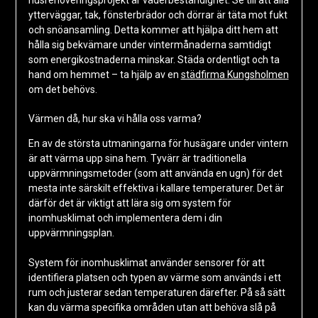
husrenoveringsprojekt är väderbeständighet. Se till att alla
ytterväggar, tak, fönsterbrädor och dörrar är täta mot fukt
och snöansamling. Detta kommer att hjälpa ditt hem att
hålla sig bekvämare under vintermånaderna samtidigt
som energikostnaderna minskar. Städa ordentligt och ta
hand om hemmet – ta hjälp av en
städfirma Kungsholmen
om det behövs.
Värmen då, hur ska vi hålla oss varma?
En av de största utmaningarna för husägare under vintern
är att värma upp sina hem. Tyvärr är traditionella
uppvärmningsmetoder (som att använda en ugn) för det
mesta inte särskilt effektiva i kallare temperaturer. Det är
därför det är viktigt att lära sig om system för
inomhusklimat och implementera dem i din
uppvärmningsplan.
System för inomhusklimat använder sensorer för att
identifiera platsen och typen av värme som används i ett
rum och justerar sedan temperaturen därefter. På så sätt
kan du värma specifika områden utan att behöva slå på