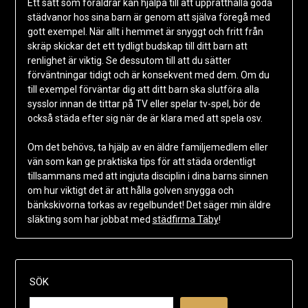
Ett sätt som föräldrar kan hjälpa till att upprätthålla goda
städvanor hos sina barn är genom att själva föregå med
gott exempel. När allt i hemmet är snyggt och fritt från
skräp skickar det ett tydligt budskap till ditt barn att
renlighet är viktig. Se dessutom till att du sätter
förväntningar tidigt och är konsekvent med dem. Om du
till exempel förväntar dig att ditt barn ska slutföra alla
sysslor innan de tittar på TV eller spelar tv-spel, bör de
också städa efter sig när de är klara med att spela osv.
Om det behövs, ta hjälp av en äldre familjemedlem eller
vän som kan ge praktiska tips för att städa ordentligt
tillsammans med att ingjuta disciplin i dina barns sinnen
om hur viktigt det är att hålla golven snygga och
bänkskivorna torkas av regelbundet! Det säger min äldre
släkting som har jobbat med
städfirma Täby
!
SÖK