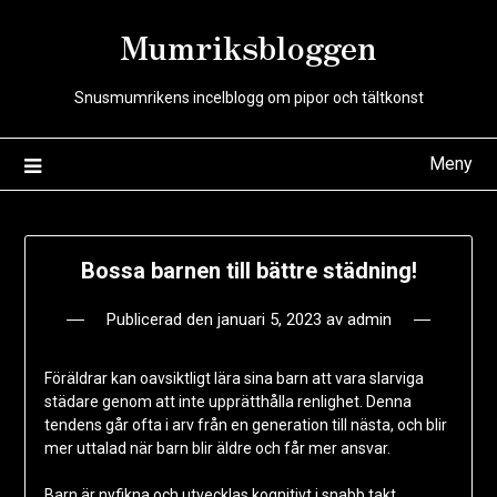
Hoppa
Mumriksbloggen
till
innehåll
Snusmumrikens incelblogg om pipor och tältkonst
Meny
Bossa barnen till bättre städning!
Publicerad den
januari 5, 2023
av
admin
Föräldrar kan oavsiktligt lära sina barn att vara slarviga
städare genom att inte upprätthålla renlighet. Denna
tendens går ofta i arv från en generation till nästa, och blir
mer uttalad när barn blir äldre och får mer ansvar.
Barn är nyfikna och utvecklas kognitivt i snabb takt