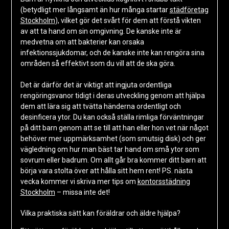
(betydligt mer långsamt än hur många startar
städföretag
Stockholm
), vilket gör det svårt för dem att förstå vikten
av att ta hand om sin omgivning. De kanske inte är
medvetna om att bakterier kan orsaka
infektionssjukdomar, och de kanske inte kan rengöra sina
områden så effektivt som du vill att de ska göra.
Det är därför det är viktigt att ingjuta ordentliga
rengöringsvanor tidigt i deras utveckling genom att hjälpa
dem att lära sig att tvätta händerna ordentligt och
desinficera ytor. Du kan också ställa rimliga förväntningar
på ditt barn genom att se till att han eller hon vet när något
behöver mer uppmärksamhet (som smutsig disk) och ger
vägledning om hur man bäst tar hand om små ytor som
sovrum eller badrum. Om allt går bra kommer ditt barn att
börja vara stolta över att hålla sitt hem rent! PS. nästa
vecka kommer vi skriva mer tips om
kontorsstädning
Stockholm
– missa inte det!
Vilka praktiska sätt kan föräldrar och äldre hjälpa?