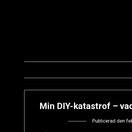
Hoppa
till
innehåll
Min DIY-katastrof – va
Publicerad den
fe