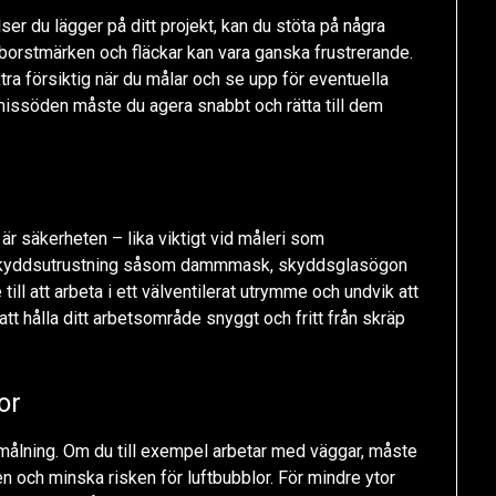
er du lägger på ditt projekt, kan du stöta på några
borstmärken och fläckar kan vara ganska frustrerande.
ra försiktig när du målar och se upp för eventuella
missöden måste du agera snabbt och rätta till dem
 är säkerheten – lika viktigt vid måleri som
rätt skyddsutrustning såsom dammmask, skyddsglasögon
ill att arbeta i ett välventilerat utrymme och undvik att
att hålla ditt arbetsområde snyggt och fritt från skräp
or
r målning. Om du till exempel arbetar med väggar, måste
en och minska risken för luftbubblor. För mindre ytor