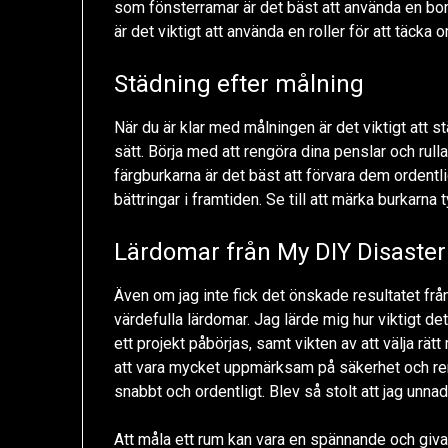
som fönsterramar är det bäst att använda en borst
är det viktigt att använda en roller för att täcka 
Städning efter målning
När du är klar med målningen är det viktigt att s
sätt. Börja med att rengöra dina penslar och rull
färgburkarna är det bäst att förvara dem ordentl
bättringar i framtiden. Se till att märka burkarna 
Lärdomar från My DIY Disaster
Även om jag inte fick det önskade resultatet från
värdefulla lärdomar. Jag lärde mig hur viktigt de
ett projekt påbörjas, samt vikten av att välja rät
att vara mycket uppmärksam på säkerhet och ren
snabbt och ordentligt. Blev så stolt att jag unn
Att måla ett rum kan vara en spännande och giva