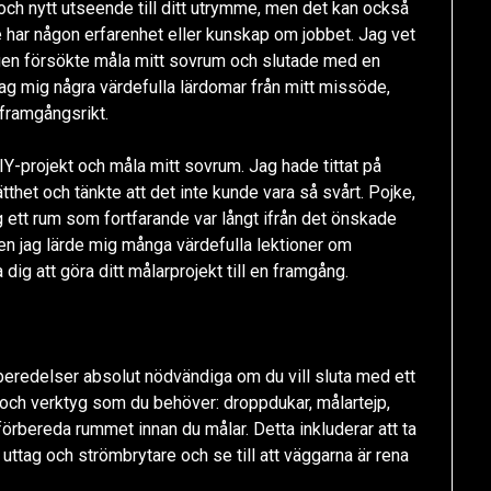
t och nytt utseende till ditt utrymme, men det kan också
 har någon erfarenhet eller kunskap om jobbet. Jag vet
igen försökte måla mitt sovrum och slutade med en
jag mig några värdefulla lärdomar från mitt missöde,
 framgångsrikt.
IY-projekt och måla mitt sovrum. Jag hade tittat på
het och tänkte att det inte kunde vara så svårt. Pojke,
ag ett rum som fortfarande var långt ifrån det önskade
 men jag lärde mig många värdefulla lektioner om
g att göra ditt målarprojekt till en framgång.
rberedelser absolut nödvändiga om du vill sluta med ett
l och verktyg som du behöver: droppdukar, målartejp,
förbereda rummet innan du målar. Detta inkluderar att ta
uttag och strömbrytare och se till att väggarna är rena