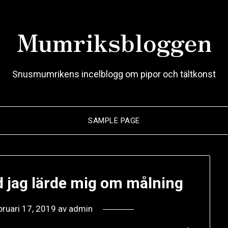
Mumriksbloggen
Snusmumrikens incelblogg om pipor och tältkonst
SAMPLE PAGE
d jag lärde mig om målning
bruari 17, 2019
av
admin