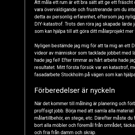
Att måla ett rum är ett bra sätt att ge ett fräsch
vara överväldigande och frustrerande om du inte
detta av personlig erfarenhet, eftersom jag nyl
DIY-katastrof. Trots den röra jag skapade lärde 
som kan hjälpa till att göra ditt målarprojekt mer
Nyligen bestämde jag mig för att ta mig an ett D
videor av människor som tacklade jobbet med lätt
hade jag fel! Efter timmar av hårt arbete hade j
resultatet. Mitt första försök var en katastrof,
fasadarbete Stockholm på vägen som kan hjälpa di
Förberedelser är nyckeln
När det kommer till målning är planering och fö
proffsigt jobb. Börja med att samla alla materia
målartillbehör, en stege, etc. Därefter måste du 
bort alla möbler och föremål från området, täcka 
och fria från damm och skräp.