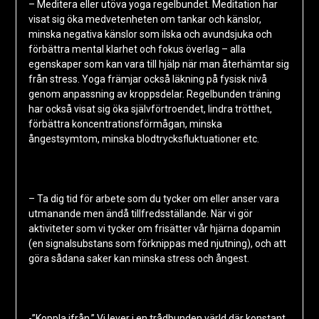
– Meditera eller utöva yoga regelbundet. Meditation har
visat sig öka medvetenheten om tankar och känslor,
minska negativa känslor som ilska och avundsjuka och
förbättra mental klarhet och fokus överlag – alla
egenskaper som kan vara till hjälp när man återhämtar sig
från stress. Yoga främjar också läkning på fysisk nivå
genom anpassning av kroppsdelar. Regelbunden träning
har också visat sig öka självförtroendet, lindra trötthet,
förbättra koncentrationsförmågan, minska
ångestsymtom, minska blodtrycksfluktuationer etc.
– Ta dig tid för arbete som du tycker om eller anser vara
utmanande men ändå tillfredsställande. När vi gör
aktiviteter som vi tycker om frisätter vår hjärna dopamin
(en signalsubstans som förknippas med njutning), och att
göra sådana saker kan minska stress och ångest.
-”Koppla ifrån.” Vi lever i en trådbunden värld där konstant